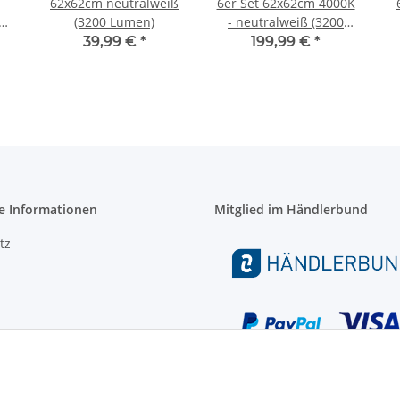
62x62cm neutralweiß
6er Set 62x62cm 4000K
0
(3200 Lumen)
- neutralweiß (3200
Lumen)
39,99 €
*
199,99 €
*
e Informationen
Mitglied im Händlerbund
tz
m
setzhinweise