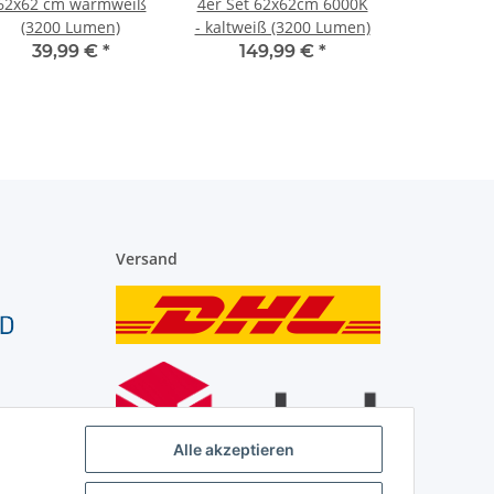
62x62 cm warmweiß
4er Set 62x62cm 6000K
(3200 Lumen)
- kaltweiß (3200 Lumen)
39,99 €
*
149,99 €
*
Versand
Alle akzeptieren