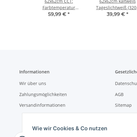
62x62cm CCT:
62x62cm kaltweiß
Farbtemperatur
Tageslichtweiß (320
einstellbar und
Lumen)
59,99 €
*
39,99 €
*
dimmbar
Informationen
Gesetzlich
Wir über uns
Datenschu
Zahlungsmöglichkeiten
AGB
Versandinformationen
Sitemap
Impressu
Batteriege
Wie wir Cookies & Co nutzen