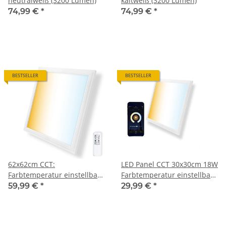
neutralweiß (3200 Lumen)
kaltweiß (3200 Lumen)
74,99 €
*
74,99 €
*
BESTSELLER
BESTSELLER
62x62cm CCT:
LED Panel CCT 30x30cm 18W
Farbtemperatur einstellbar
Farbtemperatur einstellbar
und dimmbar
und dimmbar
59,99 €
*
29,99 €
*