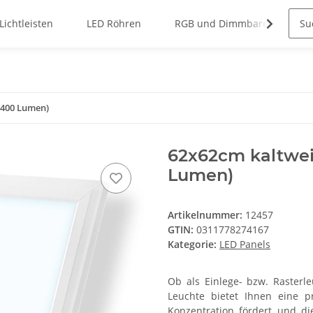
Lichtleisten
LED Röhren
RGB und Dimmbare Panels
4400 Lumen)
62x62cm kaltwei
Lumen)
Artikelnummer:
12457
GTIN:
0311778274167
Kategorie:
LED Panels
Ob als Einlege- bzw. Rasterl
Leuchte bietet I
hnen eine pr
Konzentration fördert und di