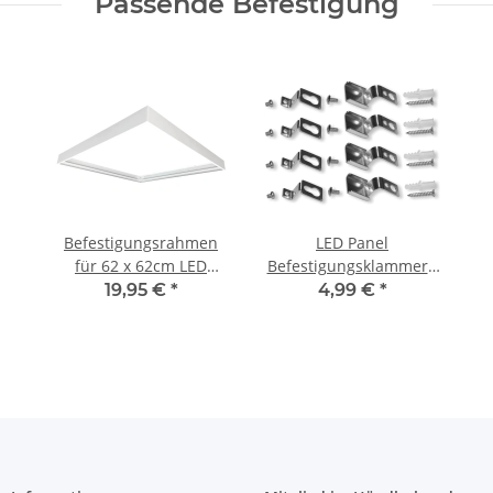
Passende Befestigung
Befestigungsrahmen
LED Panel
für 62 x 62cm LED
Befestigungsklammern
Panels weiß
Aufbau 4-er Set
19,95 €
*
4,99 €
*