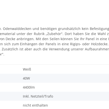
w. Odenwalddecken und benötigen grundsätzlich kein Befestigungs
gematerial unter der Rubrik „Zubehör". Dort haben Sie die Wah
von Decke anbringen. Mit den Seilen können Sie Ihr Panel in ei
n sich zum Einhängen der Panels in eine Rigips- oder Holzdeck
.
Zusätzlich ist aber auch die Verwendung unserer Aufbaurahmen 
r".
Weiß
40W
4400lm
Inkl. Netzteil/Trafo
nicht enthalten