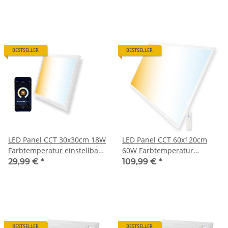
BESTSELLER
BESTSELLER
LED Panel CCT 30x30cm 18W
LED Panel CCT 60x120cm
Farbtemperatur einstellbar
60W Farbtemperatur
und dimmbar
einstellbar und dimmbar
29,99 €
*
109,99 €
*
BESTSELLER
BESTSELLER