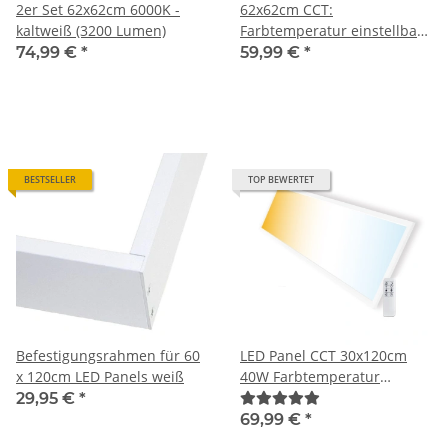
2er Set 62x62cm 6000K -
62x62cm CCT:
kaltweiß (3200 Lumen)
Farbtemperatur einstellbar
und dimmbar
74,99 €
*
59,99 €
*
BESTSELLER
TOP BEWERTET
Befestigungsrahmen für 60
LED Panel CCT 30x120cm
x 120cm LED Panels weiß
40W Farbtemperatur
einstellbar und dimmbar
29,95 €
*
(mit Fernbedienung)
69,99 €
*